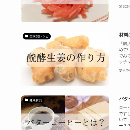
202
材料
自家製レシピ
『腸
めて
でみ
ッチン
202
バタ
健康食品
コー
です
いて
ー？？