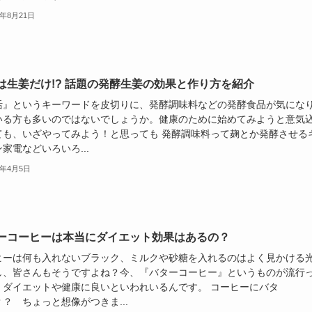
4年8月21日
は生姜だけ!? 話題の発酵生姜の効果と作り方を紹介
活』というキーワードを皮切りに、発酵調味料などの発酵食品が気にな
いる方も多いのではないでしょうか。健康のために始めてみようと意気
ても、いざやってみよう！と思っても 発酵調味料って麹とか発酵させる
家電などいろいろ...
4年4月5日
ーコーヒーは本当にダイエット効果はあるの？
ヒーは何も入れないブラック、ミルクや砂糖を入れるのはよく見かける
し、皆さんもそうですよね？今、『バターコーヒー』というものが流行
、ダイエットや健康に良いといわれいるんです。 コーヒーにバタ
？ ちょっと想像がつきま...