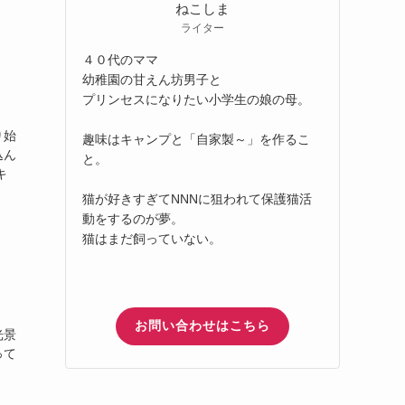
ねこしま
ライター
４０代のママ
幼稚園の甘えん坊男子と
プリンセスになりたい小学生の娘の母。
り始
趣味はキャンプと「自家製～」を作るこ
込ん
と。
キ
猫が好きすぎてNNNに狙われて保護猫活
動をするのが夢。
猫はまだ飼っていない。
お問い合わせはこちら
光景
って