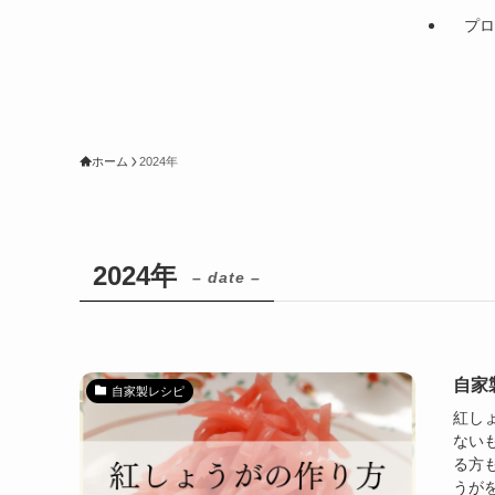
プロ
ホーム
2024年
2024年
– date –
自家
自家製レシピ
紅し
ない
る方
うがを