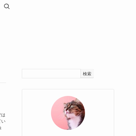
検索
では
てい
ょ