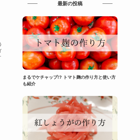
最新の投稿
う
イ
す
まるでケチャップ!? トマト麹の作り方と使い方
も紹介