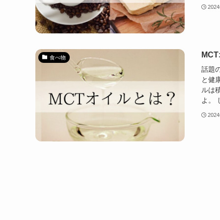
202
MC
食べ物
話題
と健
ルは
よ。 
202